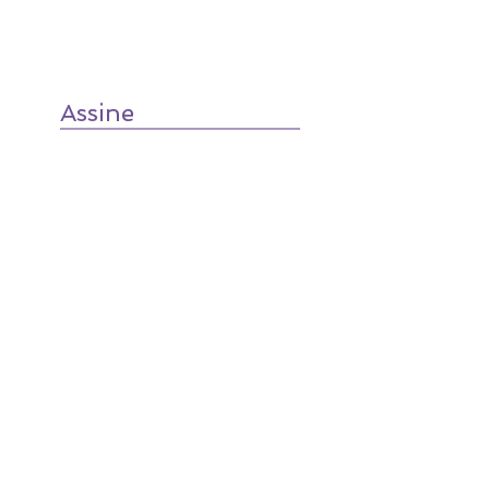
Assine
TradTalk
on SoundCloud
RSS
+55 (19) 3536-1844
+55 (19) 98128-1854