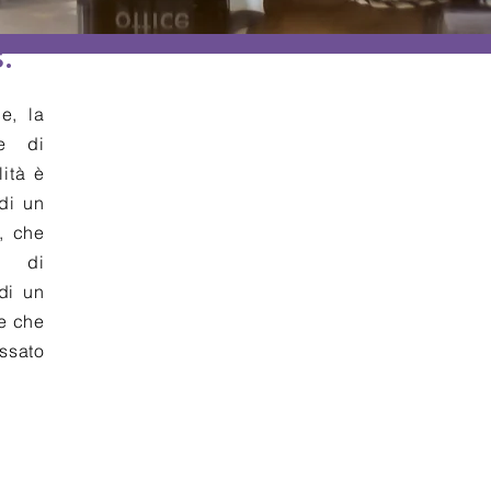
.
e, la
ne di
lità è
di un
, che
à di
 di un
re che
ssato