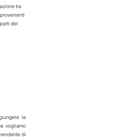
zione tra
provenienti
parti del
ggiungere la
che vogliamo
prendente di