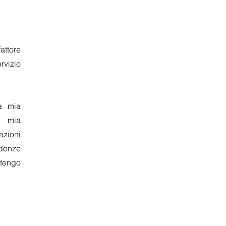
attore
rvizio
la mia
a mia
azioni
adenze
itengo