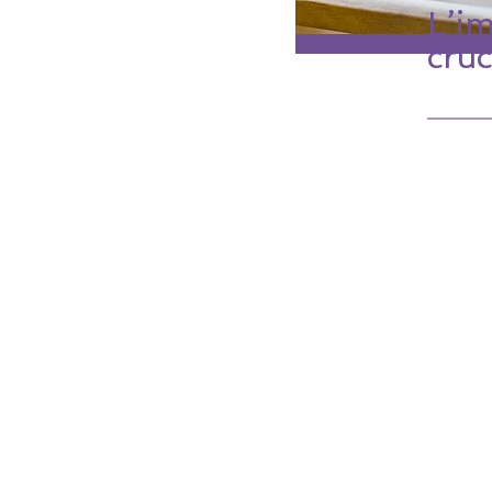
L’i
cruc