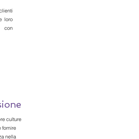
clienti
e loro
e con
sione
re culture
 fornire
za nella