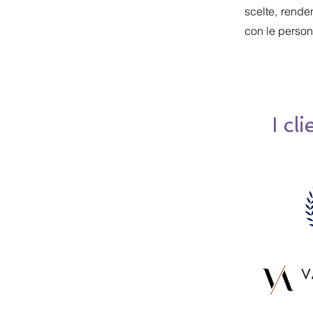
scelte, rend
con le person
I cli