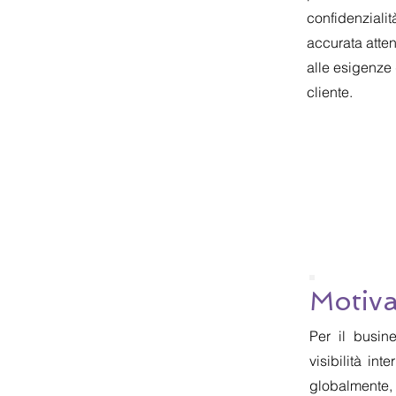
confidenzialit
accurata atte
alle esigenze
cliente.
Motiva
Per il busin
visibilità in
globalmente, 