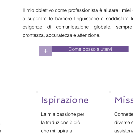
Il mio obiettivo come professionista è aiutare i miei 
a superare le barriere linguistiche e soddisfare l
esigenze di comunicazione globale, sempr
prontezza, accuratezza e attenzione.
Come posso aiutarvi
+
Ispirazione
Mis
La mia passione per
Connette
,
la traduzione è ciò
diverse e
à,
che mi ispira a
assisten