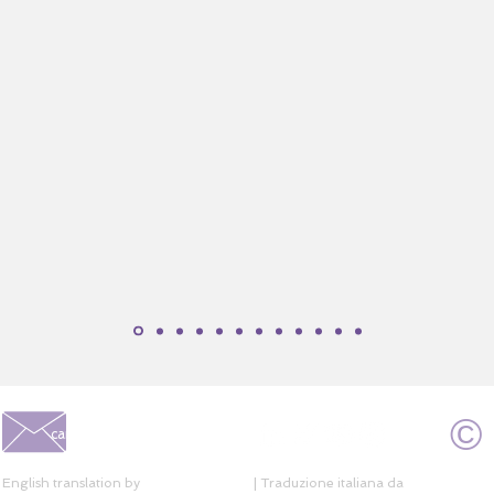
beroni riesce a mantenere un'alta qualità tec
i di traduzione, con massima disponibilità e p
non parlare dei lavori consegnati in anticipo 
deadline accordato! Un lavoro eccezionale!
Caio Vaz de Almeida, VAA
©
caroline@alberoni.com.br
English translation by
Ideal Translation
| Traduzione italiana da
Deni Kasama