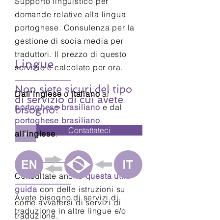
Supporto linguistico per
domande relative alla lingua
portoghese. Consulenza per la
gestione di socia media per
traduttori. Il prezzo di questo
Lingue
servizio è calcolato per ora.
Non siete sicuri del tipo
Dall’inglese
o
italiano
al
di servizio di cui avete
portoghese brasiliano
e dal
bisogno?
portoghese brasiliano
Contattateci
+
all’inglese
.
Consultate anche
questa utile
guida
con delle istruzioni su
Avete bisogno di servizi di
come avvalersi di servizi di
traduzione in altre lingue e/o
traduzione.