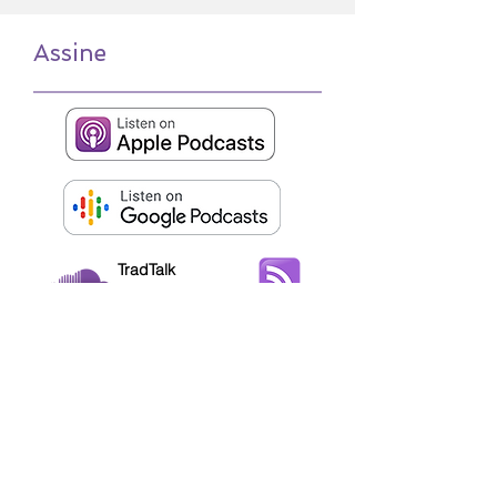
Assine
TradTalk
on SoundCloud
RSS
+55 (19) 3536-1844
+55 (19) 98128-1854