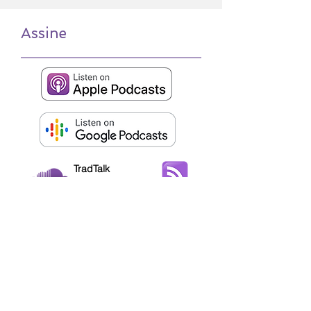
Assine
TradTalk
on SoundCloud
RSS
+55 (19) 3536-1844
+55 (19) 98128-1854