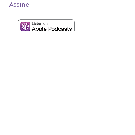
Assine
TradTalk
on SoundCloud
RSS
+55 (19) 3536-1844
+55 (19) 98128-1854