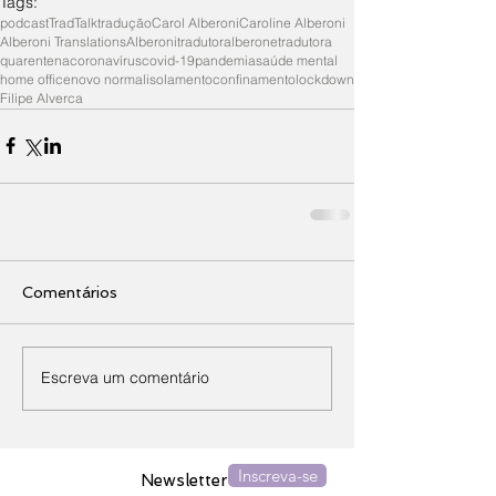
Tags:
podcast
TradTalk
tradução
Carol Alberoni
Caroline Alberoni
Alberoni Translations
Alberoni
tradutor
alberone
tradutora
quarentena
coronavírus
covid-19
pandemia
saúde mental
home office
novo normal
isolamento
confinamento
lockdown
Filipe Alverca
Comentários
Escreva um comentário
Inscreva-se
Newsletter