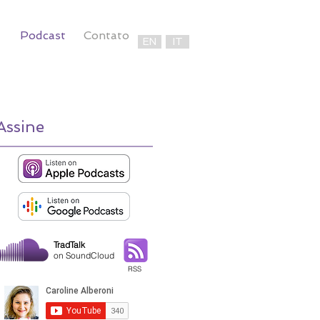
Podcast
Contato
EN
IT
Assine
TradTalk
on SoundCloud
RSS