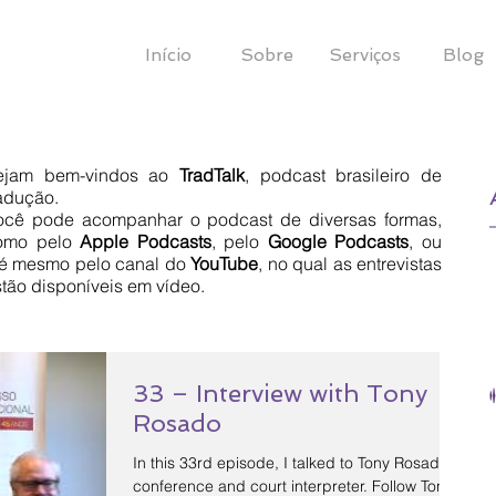
Início
Sobre
Serviços
Blog
ejam bem-vindos ao
TradTalk
, podcast brasileiro de
radução.
Você pode acompanhar o podcast de diversas formas,
omo pelo
Apple Podcasts
, pelo
Google
Podcasts
, ou
té mesmo pelo canal do
YouTube
, no qual as entrevistas
tão disponíveis em vídeo.
33 – Interview with Tony
Rosado
In this 33rd episode, I talked to Tony Rosado,
conference and court interpreter. Follow Tony: