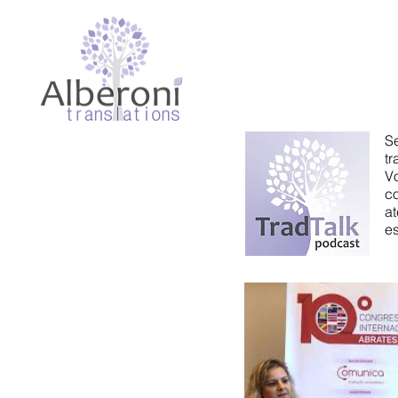
S
t
​
c
a
es