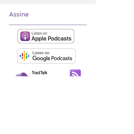
Assine
TradTalk
on SoundCloud
RSS
+55 (19) 3536-1844
+55 (19) 98128-1854