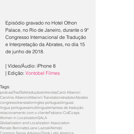
Episódio gravado no Hotel Othon 
Palace, no Rio de Janeiro, durante o 9º 
Congresso Internacional de Tradução 
e Interpretação da Abrates, no dia 15 
de junho de 2018.
| Vídeo/Áudio: iPhone 8
| Edição: 
Vontobel Filmes
Tags:
podcast
TradTalk
tradução
entrevista
Carol Alberoni
Caroline Alberoni
Alberoni Translations
tradutor
Abrates
congresso
translation
ingles portugues
linguas
lingua portuguesa
multilingual
empresa de tradução
relacionamento com o cliente
Fabiano Cid
Ccaps
Women in Localization
GALA
Globalization and Localization Association
Renato Beninatto
Liane Lazoski
Nimdzi
Common Sense Advisory
Think Latin America