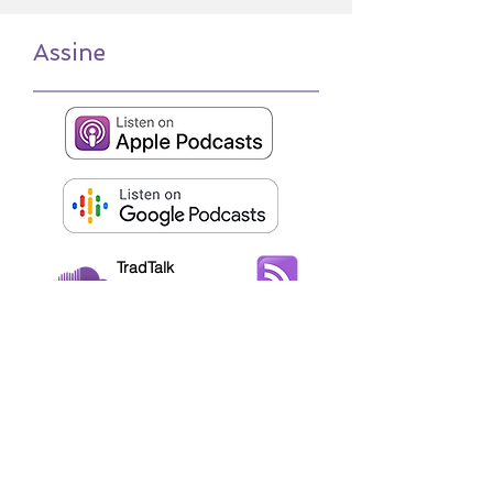
Assine
TradTalk
on SoundCloud
RSS
+55 (19) 3536-1844
+55 (19) 98128-1854