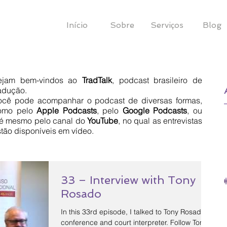
Início
Sobre
Serviços
Blog
ejam bem-vindos ao
TradTalk
, podcast brasileiro de
radução.
Você pode acompanhar o podcast de diversas formas,
omo pelo
Apple Podcasts
, pelo
Google
Podcasts
, ou
té mesmo pelo canal do
YouTube
, no qual as entrevistas
tão disponíveis em vídeo.
33 – Interview with Tony
Rosado
In this 33rd episode, I talked to Tony Rosado,
conference and court interpreter. Follow Tony: