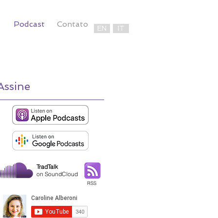
Podcast
Contato
EN
IT
Assine
TradTalk
on SoundCloud
RSS