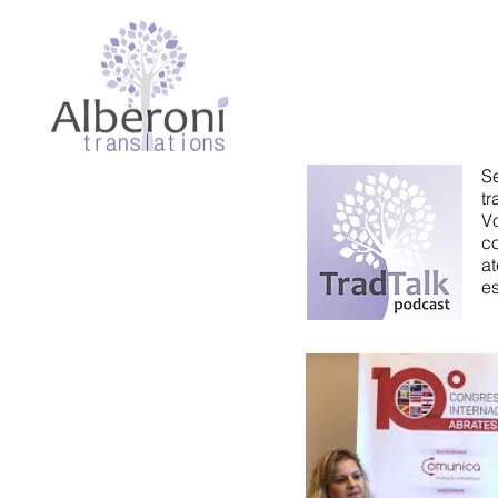
S
t
​
c
a
es