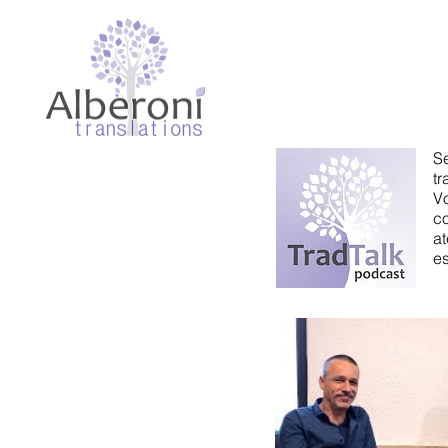
S
t
​
c
a
es