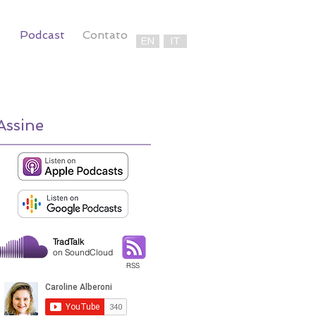
Podcast
Contato
EN
IT
Assine
TradTalk
on SoundCloud
RSS