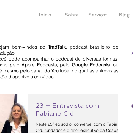
Início
Sobre
Serviços
Blog
ejam bem-vindos ao
TradTalk
, podcast brasileiro de
radução.
Você pode acompanhar o podcast de diversas formas,
omo pelo
Apple Podcasts
, pelo
Google
Podcasts
, ou
té mesmo pelo canal do
YouTube
, no qual as entrevistas
tão disponíveis em vídeo.
23 – Entrevista com
Fabiano Cid
Neste 23º episódio, conversei com o Fabiano
Cid, fundador e diretor executivo da Ccaps.