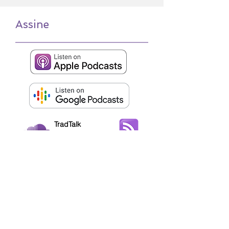
Assine
TradTalk
on SoundCloud
RSS
+55 (19) 3536-1844
+55 (19) 98128-1854