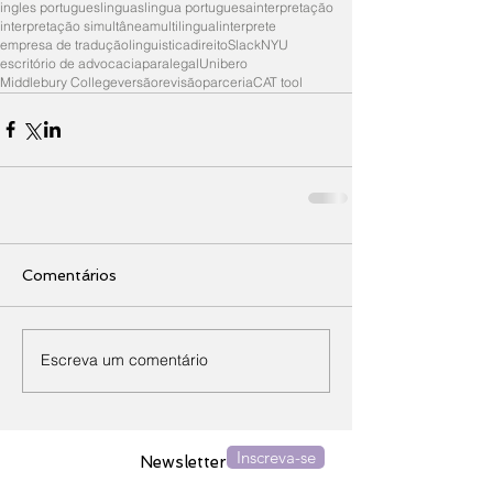
ingles portugues
linguas
lingua portuguesa
interpretação
interpretação simultânea
multilingual
interprete
empresa de tradução
linguistica
direito
Slack
NYU
escritório de advocacia
paralegal
Unibero
Middlebury College
versão
revisão
parceria
CAT tool
Comentários
Escreva um comentário
Inscreva-se
Newsletter