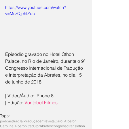
https://www.youtube.com/watch?
v=MszQjphfZdc
Episódio gravado no Hotel Othon 
Palace, no Rio de Janeiro, durante o 9º 
Congresso Internacional de Tradução 
e Interpretação da Abrates, no dia 15 
de junho de 2018.
| Vídeo/Áudio: iPhone 8
| Edição: 
Vontobel Filmes
Tags:
podcast
TradTalk
tradução
entrevista
Carol Alberoni
Caroline Alberoni
tradutor
Abrates
congresso
translation